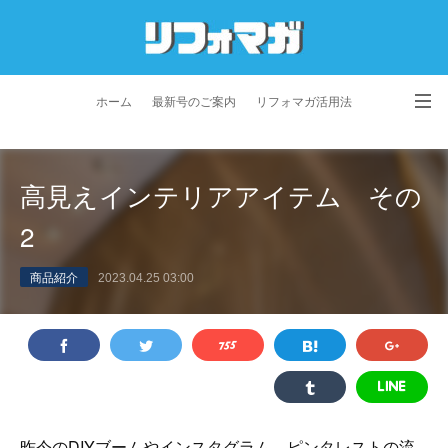
ホーム
最新号のご案内
リフォマガ活用法
お問い合わせ
よくあるご質問
特定商取引法に基づく表記
高見えインテリアアイテム その
プライバシーポリシー
利用規約
会社概要
2
商品紹介
2023.04.25 03:00
昨今のDIYブームやインスタグラム、ピンタレストの流