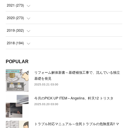
(
23
)
(
23
)
(
23
)
2021
(
273
)
(
22
)
(
23
)
(
23
)
(
24
)
2020
(
273
)
(
23
)
(
21
)
(
22
)
(
23
)
(
24
)
2019
(
302
)
(
24
)
(
24
)
(
23
)
(
22
)
(
22
)
(
23
)
2018
(
194
)
(
21
)
(
22
)
(
24
)
(
23
)
(
23
)
(
21
)
(
19
)
POPULAR
(
24
)
(
23
)
(
22
)
(
23
)
(
23
)
(
26
)
(
18
)
リフォーム解体新書～基礎補強工事で、沈んでいる独立
(
22
)
(
24
)
(
23
)
(
23
)
(
22
)
基礎を発見
(
22
)
(
17
)
2025.03.21 03:00
(
22
)
(
21
)
(
23
)
(
23
)
(
24
)
(
21
)
(
32
)
今月のPICK UP ITEM～Angelina、軒天12 トリスタ
(
22
)
(
24
)
(
22
)
(
22
)
(
24
)
(
27
)
(
36
)
2025.03.20 03:00
(
25
)
(
21
)
(
24
)
(
23
)
(
23
)
(
22
)
(
30
)
トラブル対応マニュアル～住民トラブルの危険度高!! マ
(
23
)
(
21
)
(
24
)
(
21
)
(
33
)
(
34
)