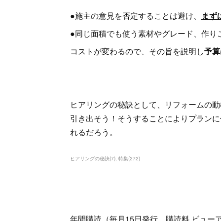
●施主の意見を否定することは避け、
まず
●同じ面積でも使う素材やグレード、作り
コストが変わるので、その旨を説明し
予算
ヒアリングの秘訣として、リフォームの動
引き出そう！そうすることによりプランに
れるだろう。
ヒアリングの秘訣
(
7
)
特集
(
272
)
年間購読（毎月15日発行、購読料 ビューアー