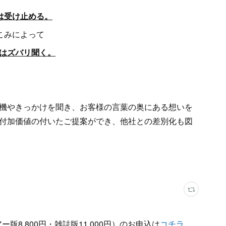
は受け止める。
こみによって
はズバリ聞く。
機やきっかけを聞き、お客様の言葉の奥にある想いを
付加価値の付いたご提案ができ、他社との差別化も図
版8,800円・雑誌版11,000円）のお申込は
コチラ