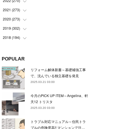
(
22
)
2022
(
270
(
22
)
)
(
23
)
(
23
)
2021
(
273
(
23
)
)
(
22
)
(
23
)
(
23
)
2020
(
273
(
24
)
)
(
23
)
(
21
)
(
22
)
(
23
)
2019
(
302
(
24
)
)
(
24
)
(
24
)
(
23
)
(
22
)
(
22
)
2018
(
194
(
23
)
)
(
21
)
(
22
)
(
24
)
(
23
)
(
23
)
(
21
)
(
19
)
(
24
)
(
23
)
(
22
)
(
23
)
(
23
)
(
26
)
(
18
)
POPULAR
(
22
)
(
24
)
(
23
)
(
23
)
(
22
)
(
22
)
(
17
)
リフォーム解体新書～基礎補強工事
(
22
)
(
21
)
(
23
)
(
23
)
(
24
)
(
21
)
(
32
)
で、沈んでいる独立基礎を発見
(
22
)
(
24
)
(
22
)
(
22
)
(
24
)
(
27
)
(
36
)
2025.03.21 03:00
(
25
)
(
21
)
(
24
)
(
23
)
(
23
)
(
22
)
(
30
)
今月のPICK UP ITEM～Angelina、軒
(
23
)
(
21
)
(
24
)
(
21
)
(
33
)
(
34
)
天12 トリスタ
(
20
)
(
21
)
(
22
)
(
28
)
2025.03.20 03:00
(
8
)
(
22
)
(
21
)
(
31
)
トラブル対応マニュアル～住民トラ
(
24
)
(
27
)
ブルの危険度高!! マンションで注…