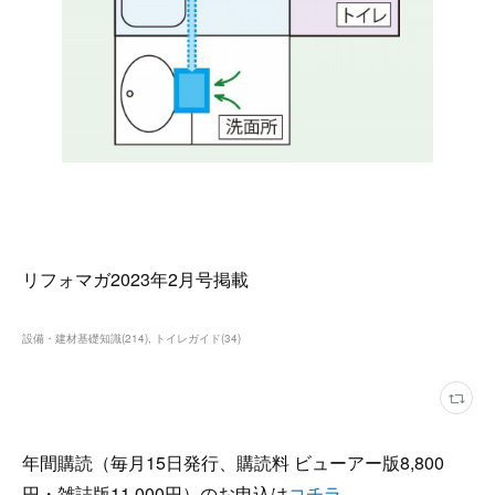
リフォマガ2023年2月号掲載
設備・建材基礎知識
(
214
)
トイレガイド
(
34
)
年間購読（毎月15日発行、購読料 ビューアー版8,800
円・雑誌版11,000円）のお申込は
コチラ