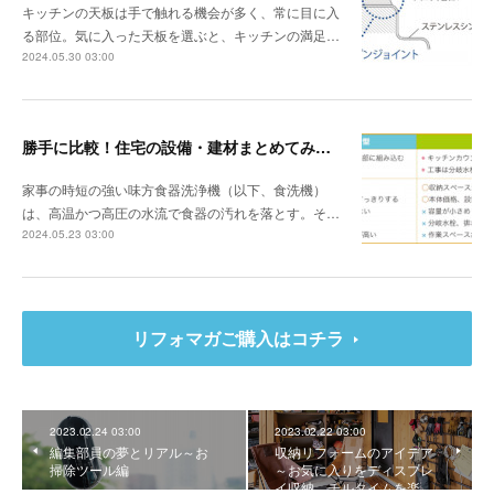
キッチンの天板は手で触れる機会が多く、常に目に入
る部位。気に入った天板を選ぶと、キッチンの満足…
2024.05.30 03:00
勝手に比較！住宅の設備・建材まとめてみました！～食器洗浄機編
家事の時短の強い味方食器洗浄機（以下、食洗機）
は、高温かつ高圧の水流で食器の汚れを落とす。そ…
2024.05.23 03:00
リフォマガご購入はコチラ
2023.02.24 03:00
2023.02.22 03:00
編集部員の夢とリアル～お
収納リフォームのアイデア
掃除ツール編
～お気に入りをディスプレ
イ収納。チルタイムを楽…