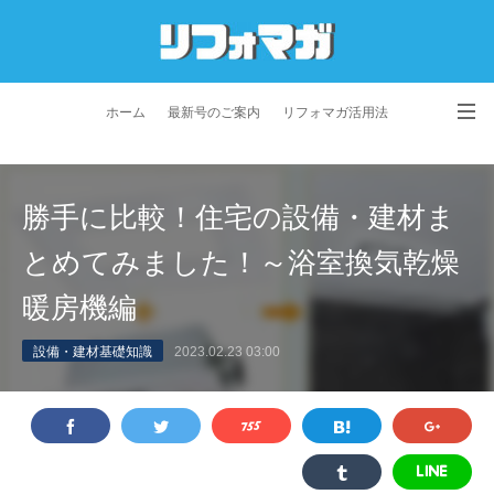
ホーム
最新号のご案内
リフォマガ活用法
お問い合わせ
よくあるご質問
特定商取引法に基づく表記
勝手に比較！住宅の設備・建材ま
プライバシーポリシー
利用規約
会社概要
とめてみました！～浴室換気乾燥
暖房機編
設備・建材基礎知識
2023.02.23 03:00