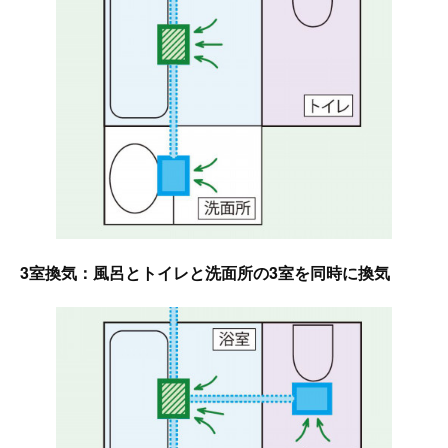
3室換気：風呂とトイレと洗面所の3室を同時に換気