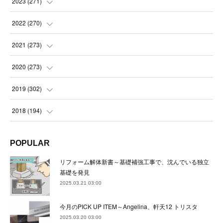
(
21
)
2023
(
271
)
(
21
)
(
22
)
(
22
)
2022
(
270
)
(
23
)
(
23
)
(
23
)
2021
(
273
)
(
22
)
(
23
)
(
23
)
(
24
)
2020
(
273
)
(
23
)
(
21
)
(
22
)
(
23
)
(
24
)
2019
(
302
)
(
24
)
(
24
)
(
23
)
(
22
)
(
22
)
(
23
)
2018
(
194
)
(
21
)
(
22
)
(
24
)
(
23
)
(
23
)
(
21
)
(
19
)
POPULAR
(
24
)
(
23
)
(
22
)
(
23
)
(
23
)
(
26
)
(
18
)
リフォーム解体新書～基礎補強工事で、沈んでいる独立
(
22
)
(
24
)
(
23
)
(
23
)
(
22
)
基礎を発見
(
22
)
(
17
)
2025.03.21 03:00
(
22
)
(
21
)
(
23
)
(
23
)
(
24
)
(
21
)
(
32
)
今月のPICK UP ITEM～Angelina、軒天12 トリスタ
(
22
)
(
24
)
(
22
)
(
22
)
(
24
)
(
27
)
(
36
)
2025.03.20 03:00