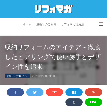
ホーム
最新号のご案内
リフォマガ活用法
お問い合わせ
よくあるご質問
特定商取引法に基づく表記
収納リフォームのアイデア～徹底
プライバシーポリシー
利用規約
会社概要
したヒアリングで使い勝手とデザ
イン性を追求
設計・デザイン
2023.02.08 03:00