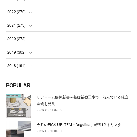
(
21
)
(
22
)
(
22
)
2022
(
270
)
(
23
)
(
23
)
(
23
)
2021
(
273
)
(
22
)
(
23
)
(
23
)
(
24
)
2020
(
273
)
(
23
)
(
21
)
(
22
)
(
23
)
(
24
)
2019
(
302
)
(
24
)
(
24
)
(
23
)
(
22
)
(
22
)
(
23
)
2018
(
194
)
(
21
)
(
22
)
(
24
)
(
23
)
(
23
)
(
21
)
(
19
)
POPULAR
(
24
)
(
23
)
(
22
)
(
23
)
(
23
)
(
26
)
(
18
)
リフォーム解体新書～基礎補強工事で、沈んでいる独立
(
22
)
(
24
)
(
23
)
(
23
)
(
22
)
基礎を発見
(
22
)
(
17
)
2025.03.21 03:00
(
22
)
(
21
)
(
23
)
(
23
)
(
24
)
(
21
)
(
32
)
今月のPICK UP ITEM～Angelina、軒天12 トリスタ
(
22
)
(
24
)
(
22
)
(
22
)
(
24
)
(
27
)
(
36
)
2025.03.20 03:00