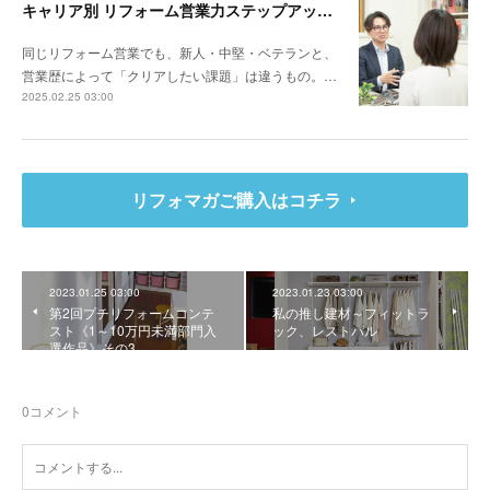
キャリア別 リフォーム営業力ステップアップ計画～リビングサーラ（愛知県豊橋市）山本 亮さん
同じリフォーム営業でも、新人・中堅・ベテランと、
営業歴によって「クリアしたい課題」は違うもの。…
2025.02.25 03:00
リフォマガご購入はコチラ
2023.01.25 03:00
2023.01.23 03:00
第2回プチリフォームコンテ
私の推し建材～フィットラ
スト《1～10万円未満部門入
ック、レストパル
選作品》その3
0
コメント