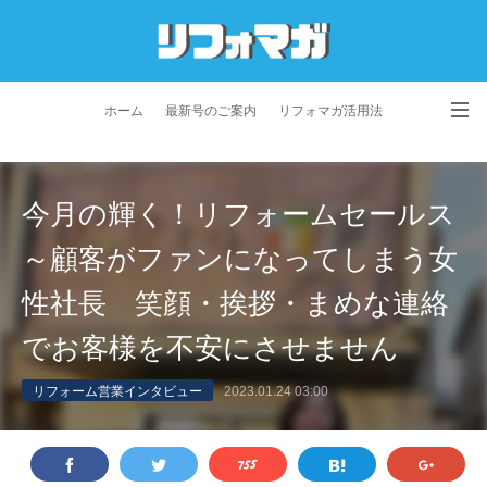
ホーム
最新号のご案内
リフォマガ活用法
お問い合わせ
よくあるご質問
特定商取引法に基づく表記
今月の輝く！リフォームセールス
プライバシーポリシー
利用規約
会社概要
～顧客がファンになってしまう女
性社長 笑顔・挨拶・まめな連絡
でお客様を不安にさせません
リフォーム営業インタビュー
2023.01.24 03:00