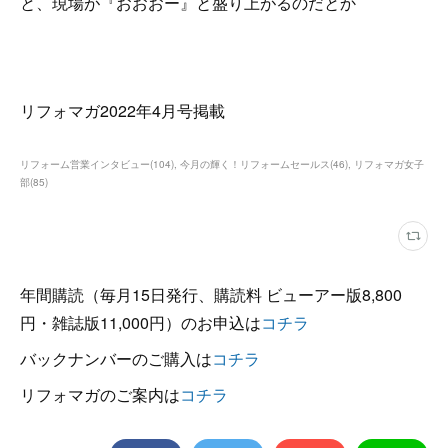
と、現場が『おおおー』と盛り上がるのだとか
リフォマガ2022年4月号掲載
リフォーム営業インタビュー
(
104
)
今月の輝く！リフォームセールス
(
46
)
リフォマガ女子
部
(
85
)
年間購読（毎月15日発行、購読料 ビューアー版8,800
円・雑誌版11,000円）のお申込は
コチラ
バックナンバーのご購入は
コチラ
リフォマガのご案内は
コチラ