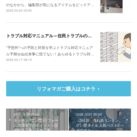
のなかから、編集部が気になるアイテムをピックア…
2025.03.20 03:00
トラブル対応マニュアル～住民トラブルの危険度高!! マンションで注意したいポイント
“予想外”への予防と対策を学ぶトラブル対応マニュア
ル予期せぬ出来事に慌てない！あらゆるトラブル対…
2025.03.17 08:13
リフォマガご購入はコチラ
2022.12.09 03:00
2022.12.07 03:00
キッチン(I型→I型)リフォー
《5社別 売れ筋ランキン
ム現場管理のポイント～設
グ》壁タイル 人気ベスト3～
備配管工事、下地工事
ボウクス