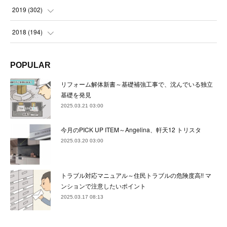
(
23
)
(
21
)
(
22
)
(
23
)
(
24
)
2019
(
302
)
(
24
)
(
24
)
(
23
)
(
22
)
(
22
)
(
23
)
2018
(
194
)
(
21
)
(
22
)
(
24
)
(
23
)
(
23
)
(
21
)
(
19
)
POPULAR
(
24
)
(
23
)
(
22
)
(
23
)
(
23
)
(
26
)
(
18
)
リフォーム解体新書～基礎補強工事で、沈んでいる独立
(
22
)
(
24
)
(
23
)
(
23
)
(
22
)
基礎を発見
(
22
)
(
17
)
2025.03.21 03:00
(
22
)
(
21
)
(
23
)
(
23
)
(
24
)
(
21
)
(
32
)
今月のPICK UP ITEM～Angelina、軒天12 トリスタ
(
22
)
(
24
)
(
22
)
(
22
)
(
24
)
(
27
)
(
36
)
2025.03.20 03:00
(
25
)
(
21
)
(
24
)
(
23
)
(
23
)
(
22
)
(
30
)
トラブル対応マニュアル～住民トラブルの危険度高!! マ
(
23
)
(
21
)
(
24
)
(
21
)
(
33
)
(
34
)
ンションで注意したいポイント
(
20
)
2025.03.17 08:13
(
21
)
(
22
)
(
28
)
(
8
)
(
22
)
(
21
)
(
31
)