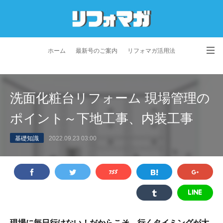
ホーム
最新号のご案内
リフォマガ活用法
お問い合わせ
よくあるご質問
特定商取引法に基づく表記
洗面化粧台リフォーム 現場管理の
プライバシーポリシー
利用規約
会社概要
ポイント～下地工事、内装工事
基礎知識
2022.09.23 03:00
現場に毎日行けない！だからこそ、行くタイミングが大