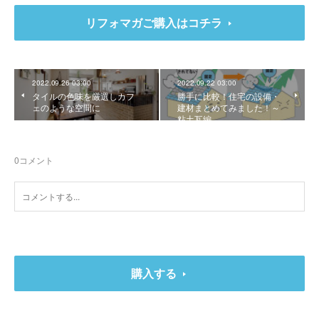
リフォマガご購入はコチラ
2022.09.26 03:00
2022.09.22 03:00
タイルの色味を厳選しカフ
勝手に比較！住宅の設備・
ェのような空間に
建材まとめてみました！～
粘土瓦編
0
コメント
購入する