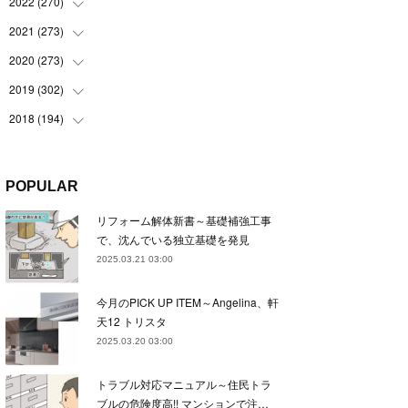
(
22
)
2022
(
270
(
22
)
)
(
23
)
(
23
)
2021
(
273
(
23
)
)
(
22
)
(
23
)
(
23
)
2020
(
273
(
24
)
)
(
23
)
(
21
)
(
22
)
(
23
)
2019
(
302
(
24
)
)
(
24
)
(
24
)
(
23
)
(
22
)
(
22
)
2018
(
194
(
23
)
)
(
21
)
(
22
)
(
24
)
(
23
)
(
23
)
(
21
)
(
19
)
(
24
)
(
23
)
(
22
)
(
23
)
(
23
)
(
26
)
(
18
)
POPULAR
(
22
)
(
24
)
(
23
)
(
23
)
(
22
)
(
22
)
(
17
)
リフォーム解体新書～基礎補強工事
(
22
)
(
21
)
(
23
)
(
23
)
(
24
)
(
21
)
(
32
)
で、沈んでいる独立基礎を発見
(
22
)
(
24
)
(
22
)
(
22
)
(
24
)
(
27
)
(
36
)
2025.03.21 03:00
(
25
)
(
21
)
(
24
)
(
23
)
(
23
)
(
22
)
(
30
)
今月のPICK UP ITEM～Angelina、軒
(
23
)
(
21
)
(
24
)
(
21
)
(
33
)
(
34
)
天12 トリスタ
(
20
)
(
21
)
(
22
)
(
28
)
2025.03.20 03:00
(
8
)
(
22
)
(
21
)
(
31
)
トラブル対応マニュアル～住民トラ
(
24
)
(
27
)
ブルの危険度高!! マンションで注…