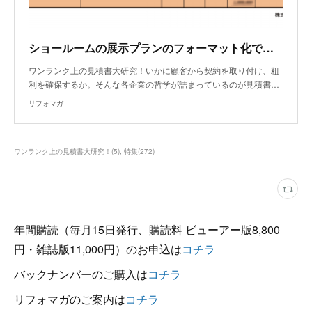
ショールームの展示プランのフォーマット化で大幅な時短を実現！
ワンランク上の見積書大研究！いかに顧客から契約を取り付け、粗
利を確保するか。そんな各企業の哲学が詰まっているのが見積書…
リフォマガ
ワンランク上の見積書大研究！
(
5
)
特集
(
272
)
年間購読（毎月15日発行、購読料 ビューアー版8,800
円・雑誌版11,000円）のお申込は
コチラ
バックナンバーのご購入は
コチラ
リフォマガのご案内は
コチラ