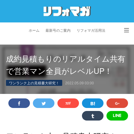
ホーム
最新号のご案内
リフォマガ活用法
お問い合わせ
よくあるご質問
特定商取引法に基づく表記
成約見積もりのリアルタイム共有
プライバシーポリシー
利用規約
会社概要
で営業マン全員がレベルUP！
ワンランク上の見積書大研究！
2022.05.09 03:00