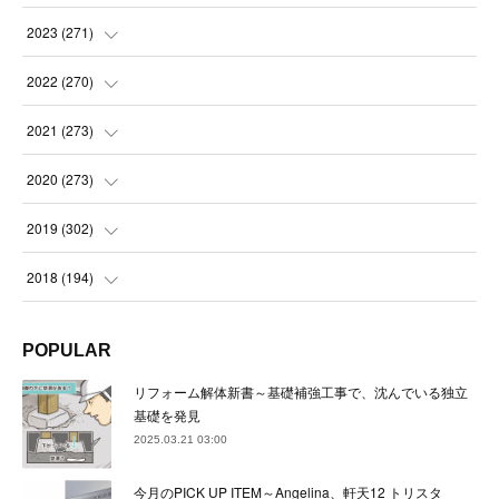
(
21
)
(
21
)
2023
(
271
)
(
21
)
(
22
)
(
22
)
2022
(
270
)
(
23
)
(
23
)
(
23
)
2021
(
273
)
(
22
)
(
23
)
(
23
)
(
24
)
2020
(
273
)
(
23
)
(
21
)
(
22
)
(
23
)
(
24
)
2019
(
302
)
(
24
)
(
24
)
(
23
)
(
22
)
(
22
)
(
23
)
2018
(
194
)
(
21
)
(
22
)
(
24
)
(
23
)
(
23
)
(
21
)
(
19
)
POPULAR
(
24
)
(
23
)
(
22
)
(
23
)
(
23
)
(
26
)
(
18
)
リフォーム解体新書～基礎補強工事で、沈んでいる独立
(
22
)
(
24
)
(
23
)
(
23
)
(
22
)
基礎を発見
(
22
)
(
17
)
2025.03.21 03:00
(
22
)
(
21
)
(
23
)
(
23
)
(
24
)
(
21
)
(
32
)
今月のPICK UP ITEM～Angelina、軒天12 トリスタ
(
22
)