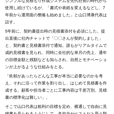
シンプルな見積もり作成システムを先代社長の時代から
使用し続けているが、「書式や表紙を変えるなどし、7
年前から運用面の整備も始めました」と山口博康代表は
話す。
5年前に、契約書提出時の見積書添付を必須にした。提
出直後に社内チャットで「〇〇さんが契約しました」
と、契約書と見積書添付で通知。誰もがリアルタイムで
成約見積書を見られ、同時に全社的な単月の売上、通年
の目標金額と残額なども知らされ、自然とモチベーショ
ンが上がるような仕組みをとる。
「依頼があったらどんな工事が本当に必要なのかを考
え、それに沿って作業を割り出し、はじめて見積書を作
成する。顧客や担当者ごとに工事内容は千差万別。見積
書の標準化は難しい」。
そこで山口代表は粗利の目標を定め、横通しで自由に見
積書を見られるようにして、各担当がベストだと思う類