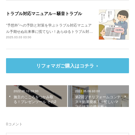
トラブル対応マニュアル～騒音トラブル
“予想外”への予防と対策を学ぶトラブル対応マニュア
ル予期せぬ出来事に慌てない！あらゆるトラブル対…
2025.03.03 03:00
リフォマガご購入はコチラ
2022.05.10 03:00
2022.05.06 03:00
施主のこころをつかみ取
第2回プチリフォームコンテ
る！プレゼンツール その2
スト結果発表！～忙しいマ
マの味方の掲示板～
0
コメント