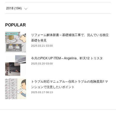
(
24
)
(
24
)
(
23
)
(
22
)
(
22
)
(
23
)
2018
(
194
)
(
21
)
(
22
)
(
24
)
(
23
)
(
23
)
(
21
)
(
19
)
POPULAR
(
24
)
(
23
)
(
22
)
(
23
)
(
23
)
(
26
)
(
18
)
リフォーム解体新書～基礎補強工事で、沈んでいる独立
(
22
)
(
24
)
(
23
)
(
23
)
(
22
)
基礎を発見
(
22
)
(
17
)
2025.03.21 03:00
(
22
)
(
21
)
(
23
)
(
23
)
(
24
)
(
21
)
(
32
)
今月のPICK UP ITEM～Angelina、軒天12 トリスタ
(
22
)
(
24
)
(
22
)
(
22
)
(
24
)
(
27
)
(
36
)
2025.03.20 03:00
(
25
)
(
21
)
(
24
)
(
23
)
(
23
)
(
22
)
(
30
)
トラブル対応マニュアル～住民トラブルの危険度高!! マ
(
23
)
(
21
)
(
24
)
(
21
)
(
33
)
(
34
)
ンションで注意したいポイント
(
20
)
2025.03.17 08:13
(
21
)
(
22
)
(
28
)
(
8
)
(
22
)
(
21
)
(
31
)
(
24
)