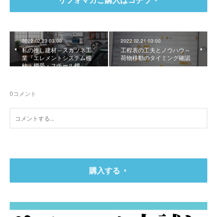
2022.02.23 03:00
2022.02.21 03:00
私の推し建材～スガツネ工
工程表の工夫とノウハウ～
業『エレメントシステム棚
荷物移動のタイミング確認
柱・棚受・スチール棚』…
0
コメント
購入する