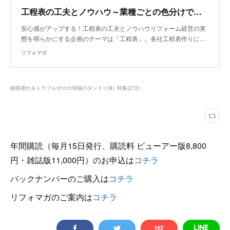
工程表の工夫とノウハウ～業種ごとの色分けで認識ズレ防ぐ
安心感がアップする！工程表の工夫とノウハウリフォーム経営の実
態を明らかにする企画のテーマは「工程表」。各社工程表作りに…
リフォマガ
納期遅れ＆トラブルゼロの現場のダンドリ
(
9
)
特集
(
272
)
年間購読（毎月15日発行、購読料 ビューアー版8,800
円・雑誌版11,000円）のお申込は
コチラ
バックナンバーのご購入は
コチラ
リフォマガのご案内は
コチラ