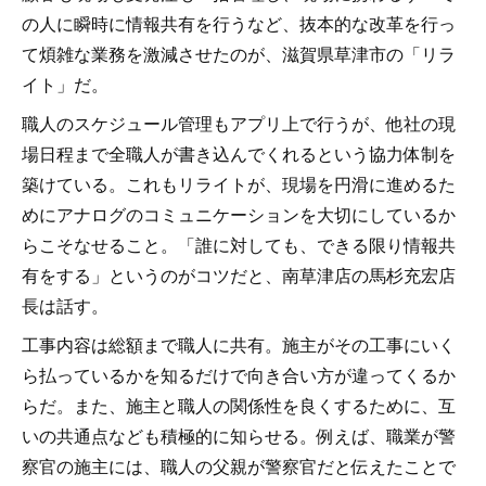
の人に瞬時に情報共有を行うなど、抜本的な改革を行っ
て煩雑な業務を激減させたのが、滋賀県草津市の「リラ
イト」だ。
職人のスケジュール管理もアプリ上で行うが、他社の現
場日程まで全職人が書き込んでくれるという協力体制を
築けている。これもリライトが、現場を円滑に進めるた
めにアナログのコミュニケーションを大切にしているか
らこそなせること。「誰に対しても、できる限り情報共
有をする」というのがコツだと、南草津店の馬杉充宏店
長は話す。
工事内容は総額まで職人に共有。施主がその工事にいく
ら払っているかを知るだけで向き合い方が違ってくるか
らだ。また、施主と職人の関係性を良くするために、互
いの共通点なども積極的に知らせる。例えば、職業が警
察官の施主には、職人の父親が警察官だと伝えたことで