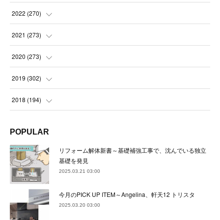
(
21
)
(
22
)
(
22
)
2022
(
270
)
(
23
)
(
23
)
(
23
)
2021
(
273
)
(
22
)
(
23
)
(
23
)
(
24
)
2020
(
273
)
(
23
)
(
21
)
(
22
)
(
23
)
(
24
)
2019
(
302
)
(
24
)
(
24
)
(
23
)
(
22
)
(
22
)
(
23
)
2018
(
194
)
(
21
)
(
22
)
(
24
)
(
23
)
(
23
)
(
21
)
(
19
)
POPULAR
(
24
)
(
23
)
(
22
)
(
23
)
(
23
)
(
26
)
(
18
)
リフォーム解体新書～基礎補強工事で、沈んでいる独立
(
22
)
(
24
)
(
23
)
(
23
)
(
22
)
基礎を発見
(
22
)
(
17
)
2025.03.21 03:00
(
22
)
(
21
)
(
23
)
(
23
)
(
24
)
(
21
)
(
32
)
今月のPICK UP ITEM～Angelina、軒天12 トリスタ
(
22
)
(
24
)
(
22
)
(
22
)
(
24
)
(
27
)
(
36
)
2025.03.20 03:00
(
25
)
(
21
)
(
24
)