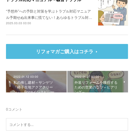
“予想外”への予防と対策を学ぶトラブル対応マニュア
ル予期せぬ出来事に慌てない！あらゆるトラブル対…
2025.03.03 03:00
リフォマガご購入はコチラ
2022.01.12 03:00
2022.01.07 03:00
私の推し建材～サンゲツ
外装リフォームを獲得する
『椅子生地アクアクリー
ための営業のコツ～ヒアリ
ン』、Bonaインスピレー…
ング～
0
コメント