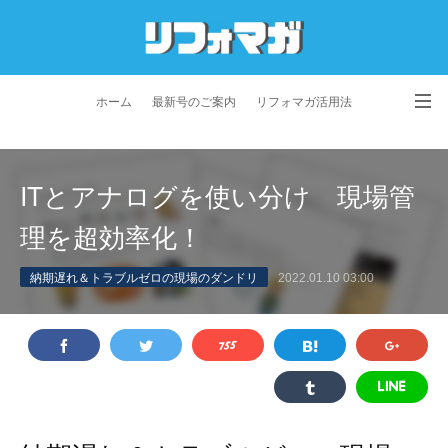
ホーム
最新号のご案内
リフォマガ活用法
お問い合わせ
よくあるご質問
特定商取引法に基づく表記
ITとアナログを使い分け 現場管
プライバシーポリシー
利用規約
会社概要
理を超効率化！
納期遅れ＆トラブルゼロの現場のダンドリ
2022.01.10 03:00