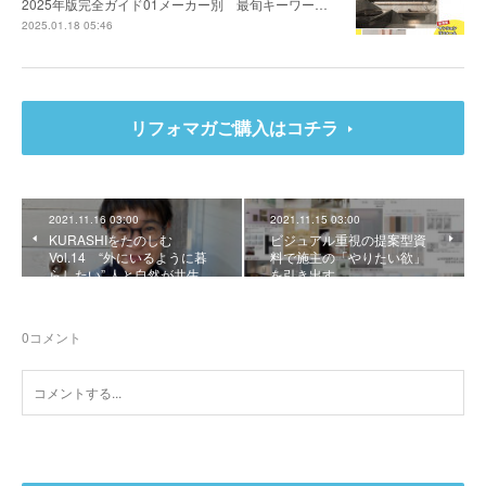
2025年版完全ガイド01メーカー別 最旬キーワー…
2025.01.18 05:46
リフォマガご購入はコチラ
2021.11.16 03:00
2021.11.15 03:00
KURASHIをたのしむ
ビジュアル重視の提案型資
Vol.14 “外にいるように暮
料で施主の「やりたい欲」
らしたい” 人と自然が共生…
を引き出す
0
コメント