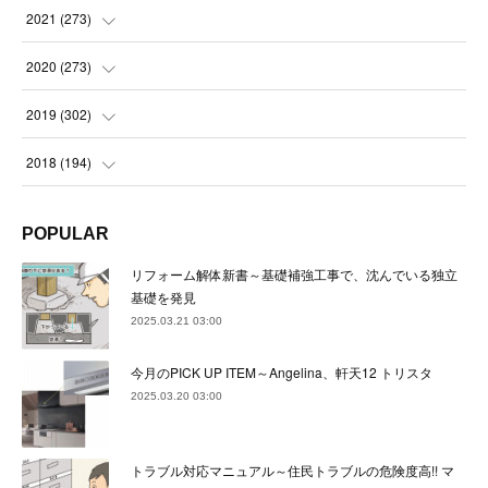
(
23
)
(
23
)
(
23
)
2021
(
273
)
(
22
)
(
23
)
(
23
)
(
24
)
2020
(
273
)
(
23
)
(
21
)
(
22
)
(
23
)
(
24
)
2019
(
302
)
(
24
)
(
24
)
(
23
)
(
22
)
(
22
)
(
23
)
2018
(
194
)
(
21
)
(
22
)
(
24
)
(
23
)
(
23
)
(
21
)
(
19
)
POPULAR
(
24
)
(
23
)
(
22
)
(
23
)
(
23
)
(
26
)
(
18
)
リフォーム解体新書～基礎補強工事で、沈んでいる独立
(
22
)
(
24
)
(
23
)
(
23
)
(
22
)
基礎を発見
(
22
)
(
17
)
2025.03.21 03:00
(
22
)
(
21
)
(
23
)
(
23
)
(
24
)
(
21
)
(
32
)
今月のPICK UP ITEM～Angelina、軒天12 トリスタ
(
22
)
(
24
)
(
22
)
(
22
)
(
24
)
(
27
)
(
36
)
2025.03.20 03:00
(
25
)
(
21
)
(
24
)
(
23
)
(
23
)
(
22
)
(
30
)
トラブル対応マニュアル～住民トラブルの危険度高!! マ
(
23
)
(
21
)
(
24
)
(
21
)
(
33
)
(
34
)