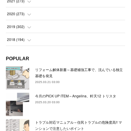
(
23
)
2021
(
273
)
(
22
)
(
23
)
(
23
)
(
24
)
2020
(
273
)
(
23
)
(
21
)
(
22
)
(
23
)
(
24
)
2019
(
302
)
(
24
)
(
24
)
(
23
)
(
22
)
(
22
)
(
23
)
2018
(
194
)
(
21
)
(
22
)
(
24
)
(
23
)
(
23
)
(
21
)
(
19
)
POPULAR
(
24
)
(
23
)
(
22
)
(
23
)
(
23
)
(
26
)
(
18
)
リフォーム解体新書～基礎補強工事で、沈んでいる独立
(
22
)
(
24
)
(
23
)
(
23
)
(
22
)
基礎を発見
(
22
)
(
17
)
2025.03.21 03:00
(
22
)
(
21
)
(
23
)
(
23
)
(
24
)
(
21
)
(
32
)
今月のPICK UP ITEM～Angelina、軒天12 トリスタ
(
22
)
(
24
)
(
22
)
(
22
)
(
24
)
(
27
)
(
36
)
2025.03.20 03:00
(
25
)
(
21
)
(
24
)
(
23
)
(
23
)
(
22
)
(
30
)
トラブル対応マニュアル～住民トラブルの危険度高!! マ
(
23
)
(
21
)
(
24
)
(
21
)
(
33
)
(
34
)
ンションで注意したいポイント