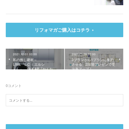
リフォマガご購入はコチラ
2021.12.01 03:00
2021.11.29 03:00
私の推し建材～
3プランから1プランに集約
LIXIL『L.C（.エルシ
させる 2段階プレゼンで受
ィ）』、YKK AP『かんた…
注率アップ！
0
コメント