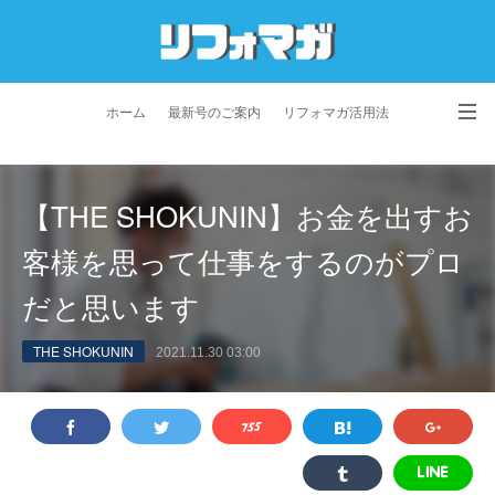
ホーム
最新号のご案内
リフォマガ活用法
お問い合わせ
よくあるご質問
特定商取引法に基づく表記
【THE SHOKUNIN】お金を出すお
プライバシーポリシー
利用規約
会社概要
客様を思って仕事をするのがプロ
だと思います
THE SHOKUNIN
2021.11.30 03:00