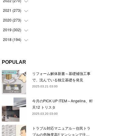
(
22
)
2022
(
270
(
22
)
)
(
23
)
(
23
)
2021
(
273
(
23
)
)
(
22
)
(
23
)
(
23
)
2020
(
273
(
24
)
)
(
23
)
(
21
)
(
22
)
(
23
)
2019
(
302
(
24
)
)
(
24
)
(
24
)
(
23
)
(
22
)
(
22
)
2018
(
194
(
23
)
)
(
21
)
(
22
)
(
24
)
(
23
)
(
23
)
(
21
)
(
19
)
(
24
)
(
23
)
(
22
)
(
23
)
(
23
)
(
26
)
(
18
)
POPULAR
(
22
)
(
24
)
(
23
)
(
23
)
(
22
)
(
22
)
(
17
)
リフォーム解体新書～基礎補強工事
(
22
)
(
21
)
(
23
)
(
23
)
(
24
)
(
21
)
(
32
)
で、沈んでいる独立基礎を発見
(
22
)
(
24
)
(
22
)
(
22
)
(
24
)
(
27
)
(
36
)
2025.03.21 03:00
(
25
)
(
21
)
(
24
)
(
23
)
(
23
)
(
22
)
(
30
)
今月のPICK UP ITEM～Angelina、軒
(
23
)
(
21
)
(
24
)
(
21
)
(
33
)
(
34
)
天12 トリスタ
(
20
)
(
21
)
(
22
)
(
28
)
2025.03.20 03:00
(
8
)
(
22
)
(
21
)
(
31
)
トラブル対応マニュアル～住民トラ
(
24
)
(
27
)
ブルの危険度高!! マンションで注…